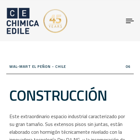
Tog
nav
WAL-MART EL PEÑON - CHILE
06
CONSTRUCCIÓN
Este extraordinario espacio industrial caracterizado por
su gran tamaño. Sus extensos pisos sin juntas, están
elaborado con hormigón técnicamente nivelado con la
innovadora tecnología Dry D1 NG, y la incorporación de