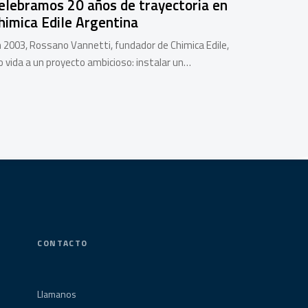
elebramos 20 años de trayectoria en
himica Edile Argentina
 2003, Rossano Vannetti, fundador de Chimica Edile,
o vida a un proyecto ambicioso: instalar un…
CONTACTO
Llamanos