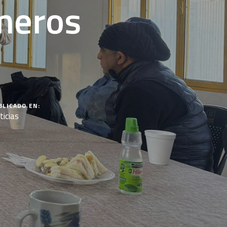
meros
BLICADO EN:
ticias