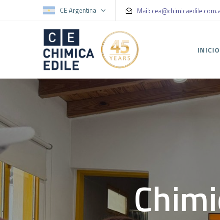
CE Argentina
Mail: cea@chimicaedile.com.
INICI
Chimi