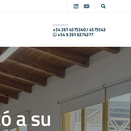
Llamanos
+54 261 4575340 / 4575543
+54 9 261 6374377
ó a su