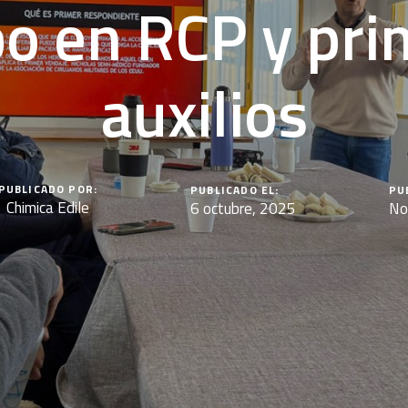
o en RCP y pri
auxilios
PUBLICADO POR:
PUBLICADO EL:
PU
Chimica Edile
6 octubre, 2025
No