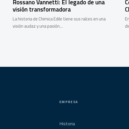
Rossano Vannetti: El legado de una
C
visión transformadora
C
La historia de Chimica Edile tiene sus raíces en una
En
visión audaz y una pasión…
di
EMPRESA
Historia